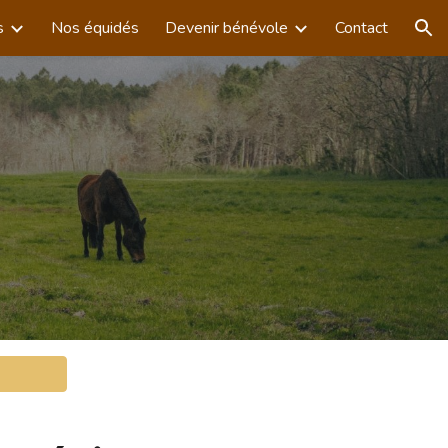
s
Nos équidés
Devenir bénévole
Contact
ion
s